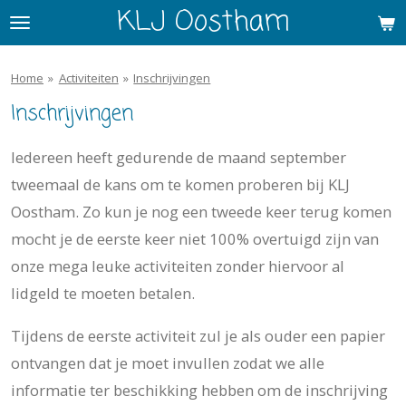
KLJ Oostham
Ga
direct
naar
Home
»
Activiteiten
»
Inschrijvingen
de
Inschrijvingen
hoofdinhoud
Iedereen heeft gedurende de maand september
tweemaal de kans om te komen proberen bij KLJ
Oostham. Zo kun je nog een tweede keer terug komen
mocht je de eerste keer niet 100% overtuigd zijn van
onze mega leuke activiteiten zonder hiervoor al
lidgeld te moeten betalen.
Tijdens de eerste activiteit zul je als ouder een papier
ontvangen dat je moet invullen zodat we alle
informatie ter beschikking hebben om de inschrijving