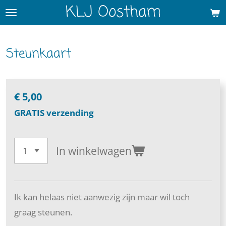
KLJ Oostham
Ga
direct
naar
Steunkaart
de
hoofdinhoud
€ 5,00
GRATIS verzending
In winkelwagen
Ik kan helaas niet aanwezig zijn maar wil toch
graag steunen.